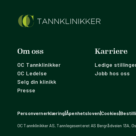
Om oss
Karriere
OC Tannklinikker
Ledige stillinge
OC Ledelse
Jobb hos oss
Selg din klinikk
Presse
|
|
|
Personvernerklæring
Åpenhetsloven
Cookies
Bestil
OC Tannklinikker AS, Tannlegesenteret AS Bergrådveien 13A, Os