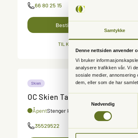
66 80 25 15
Bestill time online
Samtykke
TIL KLINIKKEN
Denne nettsiden anvender c
Vi bruker informasjonskapsler
analysere trafikken vår. Vi 
sosiale medier, annonsering 
dem, eller som de har samlet
Skien
OC Skien Tannhelse
Samtykkevalg
Nødvendig
Åpent
Stenger kl 16:00
35529522