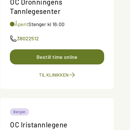
OC Dronningens
Tannlegesenter
Åpent
Stenger kl 16:00
38022512
Bestill time online
TIL KLINIKKEN
Bergen
OC Iristannlegene