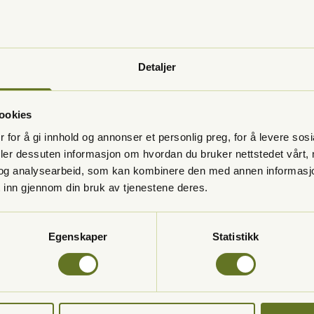
37099000
Bestill time online
Detaljer
TIL KLINIKKEN
ookies
 for å gi innhold og annonser et personlig preg, for å levere sos
deler dessuten informasjon om hvordan du bruker nettstedet vårt,
og analysearbeid, som kan kombinere den med annen informasjon d
 inn gjennom din bruk av tjenestene deres.
Kristiansand
OC Tannlegene i
Egenskaper
Statistikk
Gyldenløvesgate
Åpent
Stenger kl 15:30
38120960