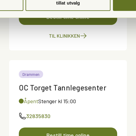
tillat utvalg
Bestill time online
TIL KLINIKKEN
Drammen
OC Torget Tannlegesenter
Åpent
Stenger kl 15:00
32835830
Bestill time online