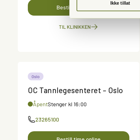
Ikke tillat
Bestill time online
TIL KLINIKKEN
Oslo
OC Tannlegesenteret – Oslo
Åpent
Stenger kl 16:00
23265100
Bestill time online