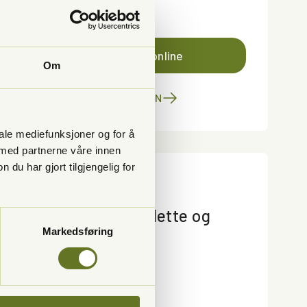
38120090
Bestill time online
Om
TIL KLINIKKEN
iale mediefunksjoner og for å
 med partnerne våre innen
u har gjort tilgjengelig for
Moss
OC Tannlegene Klette og
Markedsføring
Race
Åpent
Stenger kl 16:00
69205230