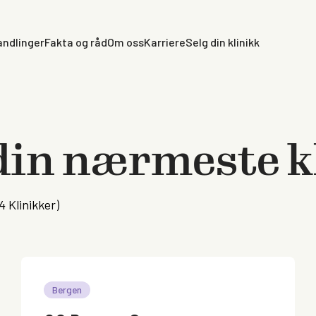
ndlinger
Fakta og råd
Om oss
Karriere
Selg din klinikk
din nærmeste k
4
Klinikker)
Bergen