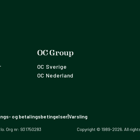
OC Group
r
OC Sverige
OC Nederland
|
lings- og betalingsbetingelser
Varsling
lo. Org nr: 931750283
Copyright © 1989-2026. All right