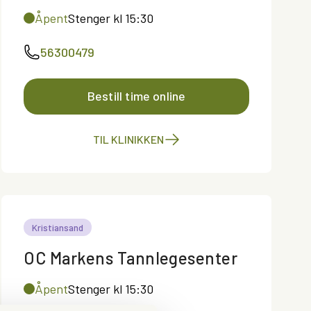
Åpent
Stenger kl 15:30
56300479
Bestill time online
TIL KLINIKKEN
Kristiansand
OC Markens Tannlegesenter
Åpent
Stenger kl 15:30