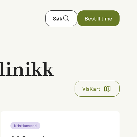
Søk
Bestill time
linikk
Vis
Kart
Kristiansand