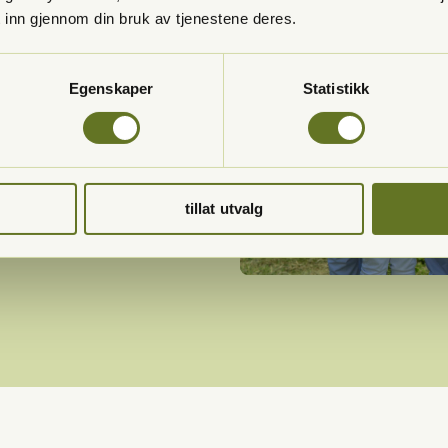
ge kontrollen til mer
 inn gjennom din bruk av tjenestene deres.
for å gjøre tannlegebesøket
Egenskaper
Statistikk
r å ta godt vare på tennene
din.
tillat utvalg