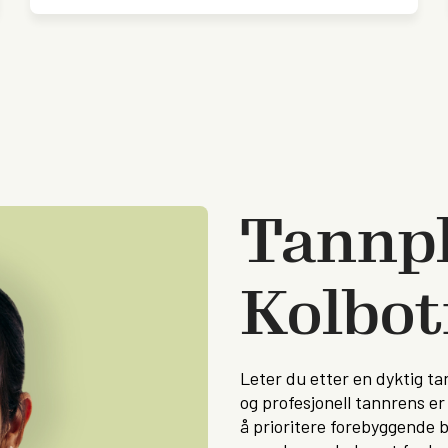
Tannpl
Kolbo
Leter du etter en dyktig t
og profesjonell tannrens er
å prioritere forebyggende 