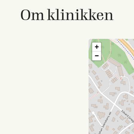
Om klinikken
+
−