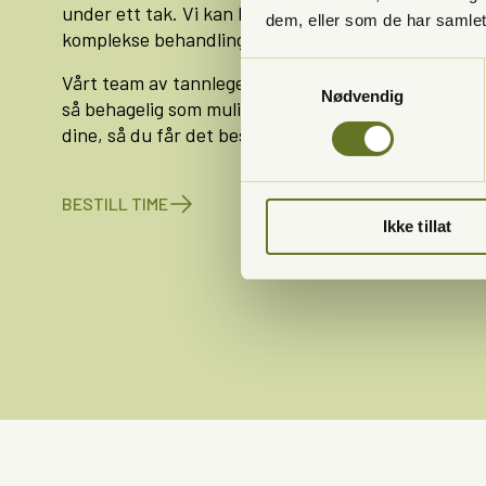
under ett tak. Vi kan hjelpe deg med alt fra den årli
dem, eller som de har samlet
komplekse behandlinger.
Samtykkevalg
Vårt team av tannleger og tannpleiere jobber for å 
Nødvendig
så behagelig som mulig for deg som pasient. Vi love
dine, så du får det beste resultatet for tannhelsen 
BESTILL TIME
Ikke tillat