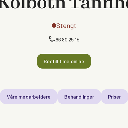
Kolbotn Tannh
Stengt
66 80 25 15
Bestill time online
Våre medarbeidere
Behandlinger
Priser