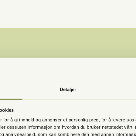
til OC Kolbot
Detaljer
ookies
 for å gi innhold og annonser et personlig preg, for å levere sos
klinikk sentralt plassert
deler dessuten informasjon om hvordan du bruker nettstedet vårt,
ud av tannhelsetjenester
og analysearbeid, som kan kombinere den med annen informasjon d