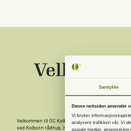
Velkommen 
Samtykke
Denne nettsiden anvender c
Vi bruker informasjonskapsler
Velkommen til OC Kolbotn Tannhelse, din lokale tann
analysere trafikken vår. Vi 
ved Kolbotn rådhus. Hos oss finner du et godt tilb
sosiale medier, annonsering 