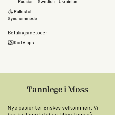
Russian
Swedish
Ukrainian
Rullestol
Synshemmede
Betalingsmetoder
Kort
Vipps
Tannlege i Moss
Nye pasienter ønskes velkommen. Vi
har kort ventetid og tilbyr time på