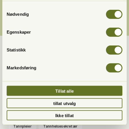
Samtykkevalg
Nødvendig
Egenskaper
Statistikk
Våre medarbeidere
Markedsføring
Klinikkleder
Spesialkompetanse i implantatprotetikk
Tannlege
Tillat alle
Lege
Professor
Spesialist i kjevekirurgi
tillat utvalg
Spesialist i oral medisin
Spesialist i periodonti
Ikke tillat
Tannpleier
Tannhelsesekretær