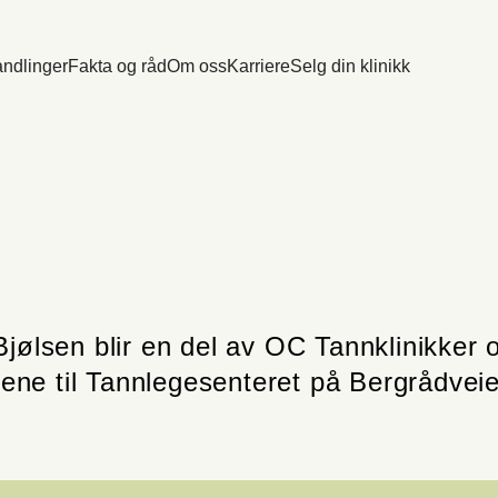
ndlinger
Fakta og råd
Om oss
Karriere
Selg din klinikk
 Tannlegesente
vokser
Detaljer
jølsen blir en del av OC Tannklinikker og
lene til Tannlegesenteret på Bergrådvei
ookies