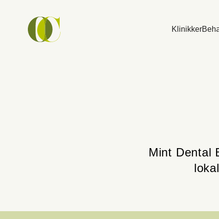
Klinikker
Beha
OC
Samtykke
Mint Dental B
loka
Denne nettsiden anvender c