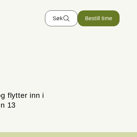
Søk
Bestill time
ret
Om
 flytter inn i
en 13