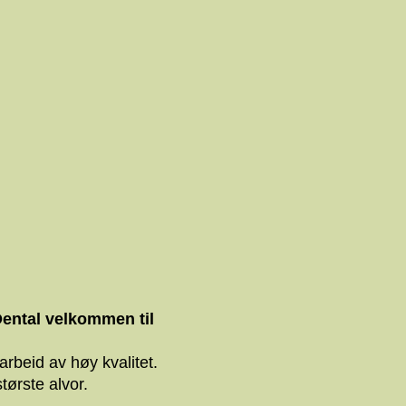
 for å gi innhold og annonser et personlig preg, for å levere sos
deler dessuten informasjon om hvordan du bruker nettstedet vårt,
og analysearbeid, som kan kombinere den med annen informasjon d
 inn gjennom din bruk av tjenestene deres.
Egenskaper
Statistikk
idligere pasien
l Bjølsen vel
tillat utvalg
tal velkommen til