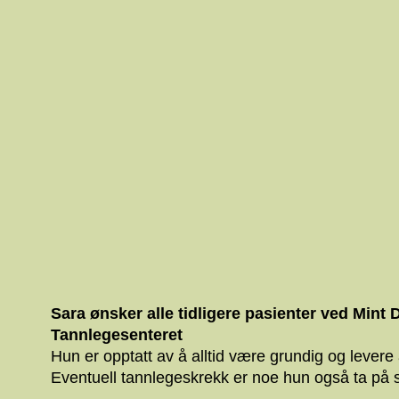
Vi bruker informasjonskapsler
analysere trafikken vår. Vi 
sosiale medier, annonsering 
dem, eller som de har samlet
Samtykkevalg
Nødvendig
Vi ønsker t
Denta
Ikke tillat
Sara ønsker alle tidligere pasienter ved Mint Den