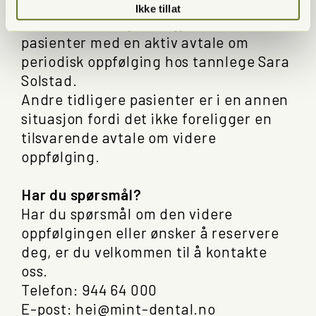
ved Mint Dental denne informasjonen?
Ikke tillat
Denne informasjonen gjelder kun
pasienter med en aktiv avtale om
periodisk oppfølging hos tannlege Sara
Solstad.
Andre tidligere pasienter er i en annen
situasjon fordi det ikke foreligger en
tilsvarende avtale om videre
oppfølging.
Har du spørsmål?
Har du spørsmål om den videre
oppfølgingen eller ønsker å reservere
deg, er du velkommen til å kontakte
oss.
Telefon: 944 64 000
E-post: hei@mint-dental.no