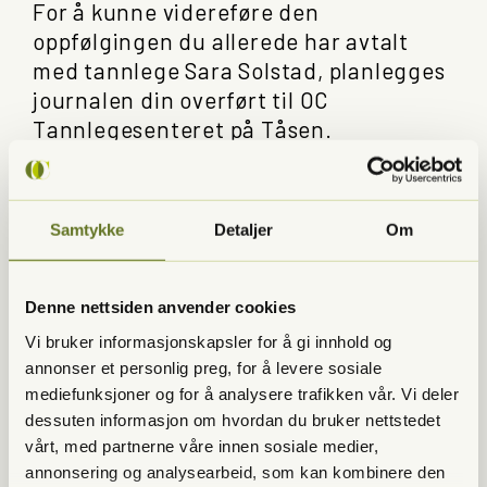
For å kunne videreføre den
oppfølgingen du allerede har avtalt
med tannlege Sara Solstad, planlegges
journalen din overført til OC
Tannlegesenteret på Tåsen.
Journaloverføringen gjennomføres
først etter at fristen for å motsette seg
dette er utløpt.
Samtykke
Detaljer
Om
Kan jeg motsette meg dette?
Ja. Dersom du ikke ønsker at
Denne nettsiden anvender cookies
oppfølgingen og journalen din skal
Vi bruker informasjonskapsler for å gi innhold og
videreføres ved OC Tannlegesenteret
annonser et personlig preg, for å levere sosiale
på Tåsen, kan du gi beskjed innen 1.
mediefunksjoner og for å analysere trafikken vår. Vi deler
august 2026.
dessuten informasjon om hvordan du bruker nettstedet
vårt, med partnerne våre innen sosiale medier,
annonsering og analysearbeid, som kan kombinere den
Hvordan reserverer jeg meg?