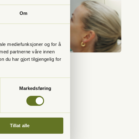
Om
iale mediefunksjoner og for å
 med partnerne våre innen
u har gjort tilgjengelig for
Markedsføring
jennom hele livet.
r alvorlige. Tidlig
Tillat alle
åde tid, penger og
velbehag
.