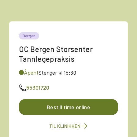
Bergen
OC Bergen Storsenter
Tannlegepraksis
Åpent
Stenger kl 15:30
55301720
Bestill time online
TIL KLINIKKEN