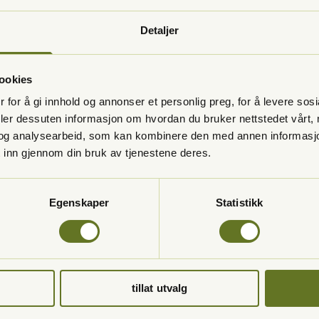
en din negativt. Hvis vi
ehandlingsplan som passer
Detaljer
ookies
 for å gi innhold og annonser et personlig preg, for å levere sos
deler dessuten informasjon om hvordan du bruker nettstedet vårt,
og analysearbeid, som kan kombinere den med annen informasjon d
 inn gjennom din bruk av tjenestene deres.
Egenskaper
Statistikk
elmessige tannlegebesøk viktige?
tannlegen er avgjørende for å opprettholde god munnhelse g
leieren kan tidlig oppdage og forebygge problemer før de bli
tillat utvalg
ksempel
hull i tennene
eller
tannkj
øttbetennelse
kan spare b
tillegg er munnhelsen nært knyttet til ditt generelle s
ynes 