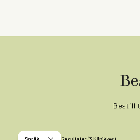
Be
Bestill 
Språk
Resultater (
3
Klinikker)