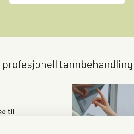
 profesjonell tannbehandling
e til
en får du en grundig
etter tegn på hull,