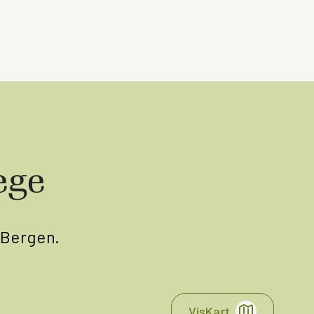
ege
i Bergen.
Vis
Kart