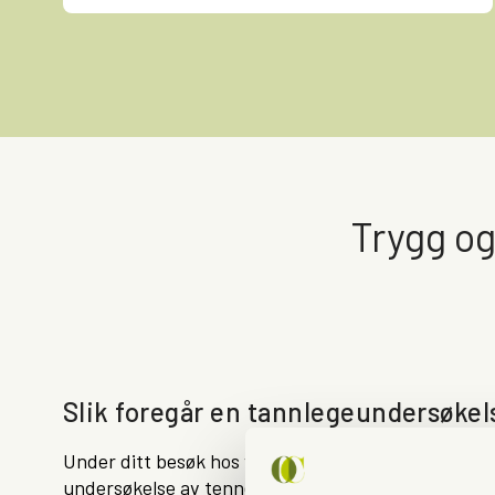
Trygg og
Slik
foregår
en tannlegeundersøkels
Under ditt besøk hos våre erfarne tannleger i Berg
undersøkelse av tennene og tannkjøttet ditt. Vi ser 