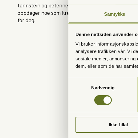
tannstein og betennelser som kan påvirke munnhels
oppdager noe som krever behandling, lager vi en b
Samtykke
for deg.
Denne nettsiden anvender c
Vi bruker informasjonskapsler
analysere trafikken vår. Vi 
sosiale medier, annonsering 
dem, eller som de har samlet
Samtykkevalg
Nødvendig
Hvorfor er reg
Å gå regelmessig til 
Tannlegen eller tannp
Ikke tillat
oppdagelse av for e
unødvendig lidelse. I 