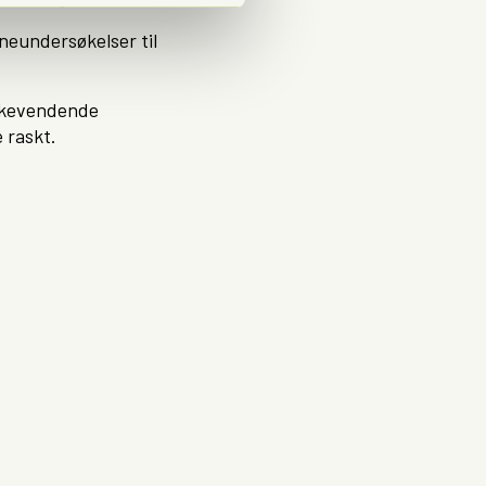
ineundersøkelser til
lbakevendende
 raskt.