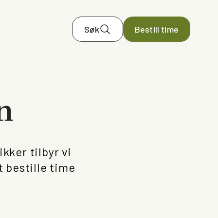
Søk
Bestill time
n
kker tilbyr vi
 bestille time