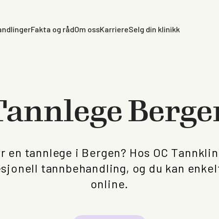
ndlinger
Fakta og råd
Om oss
Karriere
Selg din klinikk
Tannlege Berge
r en tannlege i Bergen? Hos OC Tannklini
esjonell tannbehandling, og du kan enkelt
online.