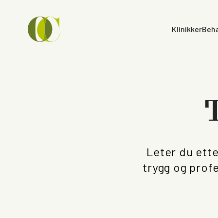
Klinikker
Beha
Leter du ette
trygg og prof