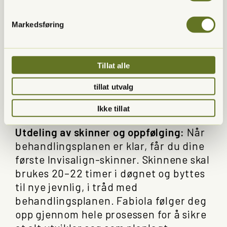
Ved første konsultasjon kartlegger
Fabiola dine ønsker og behov, slik at
Markedsføring
hun kan tilpasse behandlingen akkurat
for deg. Deretter tar hun en digital
skanning av tennene dine for å lage en
Tillat alle
nøyaktig 3D-modell som brukes til å
tillat utvalg
planlegge behandlingen og vise
hvordan resultatet vil se ut.
Ikke tillat
Utdeling av skinner og oppfølging:
Når
behandlingsplanen er klar, får du dine
første Invisalign-skinner. Skinnene skal
brukes 20–22 timer i døgnet og byttes
til nye jevnlig, i tråd med
behandlingsplanen. Fabiola følger deg
opp gjennom hele prosessen for å sikre