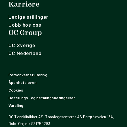
Karriere
Ledige stillinger
Jobb hos oss
OC Group
OC Sverige
OC Nederland
Personvernerklæring
Åpenhetsloven
Cookies
Bestillings- og betalingsbetingelser
Varsling
OC Tannklinikker AS, Tannlegesenteret AS Bergrådveien 13A,
Oslo. Org nr: 931750283