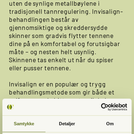
uten de synlige metallbøylene i
tradisjonell tannregulering. Invisalign-
behandlingen består av
gjennomsiktige og skreddersydde
skinner som gradvis flytter tennene
dine på en komfortabel og forutsigbar
måte – og nesten helt usynlig.
Skinnene tas enkelt ut når du spiser
eller pusser tennene.
Invisalign er en populær og trygg
behandlingsmetode som gir både et
velfungerende bitt og et smil du kan
være stolt av.
Fordelene med Invisalign:
Samtykke
Detaljer
Om
Diskré og avtakbare skinner uten