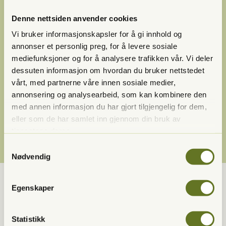
metallbøyler
Denne nettsiden anvender cookies
Skånsom og mer behagelig enn
Vi bruker informasjonskapsler for å gi innhold og
annonser et personlig preg, for å levere sosiale
tradisjonell tannregulering
mediefunksjoner og for å analysere trafikken vår. Vi deler
Enkelt å holde god tannhygiene
dessuten informasjon om hvordan du bruker nettstedet
vårt, med partnerne våre innen sosiale medier,
underveis
annonsering og analysearbeid, som kan kombinere den
Digital planlegging som viser
med annen informasjon du har gjort tilgjengelig for dem,
eller som de har samlet inn gjennom din bruk av
sluttresultatet på forhånd
tjenestene deres.
Samtykkevalg
Nødvendig
Egenskaper
Slik foregår behandlingen:
Statistikk
Konsultasjon, skanning og planlegging: